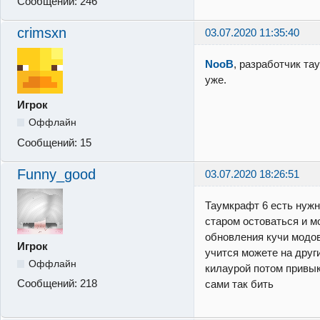
Сообщений:
246
crimsxn
03.07.2020 11:35:40
NooB
, разработчик та
уже.
Игрок
Оффлайн
Сообщений:
15
Funny_good
03.07.2020 18:26:51
Таумкрафт 6 есть нужн
старом остоваться и м
обновления кучи модов 
Игрок
учится можете на други
Оффлайн
килаурой потом привык
Сообщений:
218
сами так бить