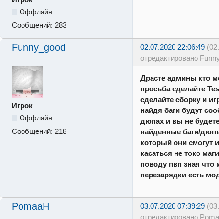
Оффлайн
Сообщений:
283
Funny_good
02.07.2020 22:06:49
(02
отредактировано Funn
Драсте админы кто м
просьба сделайте Test
сделайте сборку и иг
Игрок
найдя баги будут соо
Оффлайн
дюпах и вы не будете
Сообщений:
218
найденные баги/дюп
который они смогут и
касаться не токо маг
поводу пвп зная что 
перезарядки есть мо
PomaaH
03.07.2020 07:39:29
(03
отредактировано Poma