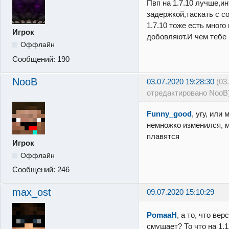
Пвп на 1.7.10 лучше,ин
задержкой,таскать с с
1.7.10 тоже есть мног
Игрок
добовляют.И чем тебе 
Оффлайн
Сообщений:
190
NooB
03.07.2020 19:28:30
(03
отредактировано NooB
Funny_good
, угу, или
немножко изменился, 
плавятся
Игрок
Оффлайн
Сообщений:
246
max_ost
09.07.2020 15:10:29
PomaaH
, а то, что вер
смущает? То что на 1.