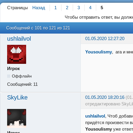
Страницы
Назад
1
2
3
4
5
Чтобы отправить ответ, вы дол
Сообщений с 101 по 121 из 121
ushlailvol
01.05.2020 12:27:20
Yousoulismy
, ага и м
Игрок
Оффлайн
Сообщений:
11
SkyLike
01.05.2020 18:20:16
(01
отредактировано SkyLi
ushlailvol
, Чтоб добав
придётся произвести ва
Yousoulismy
уже ответ
Игрок