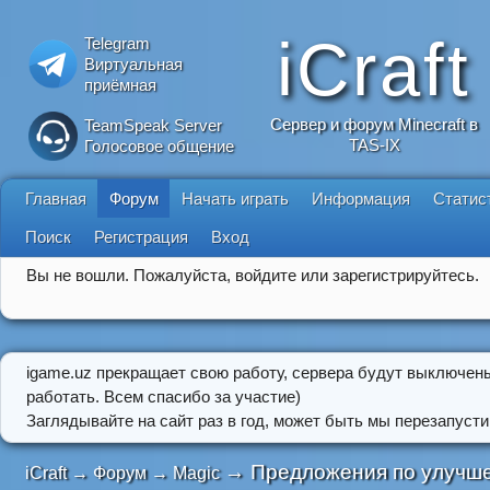
iCraft
Telegram
Виртуальная
приёмная
Сервер и форум Minecraft в
TeamSpeak Server
TAS-IX
Голосовое общение
Главная
Форум
Начать играть
Информация
Статис
Поиск
Регистрация
Вход
Вы не вошли.
Пожалуйста, войдите или зарегистрируйтесь.
igame.uz прекращает свою работу, сервера будут выключен
работать. Всем спасибо за участие)
Заглядывайте на сайт раз в год, может быть мы перезапусти
→
Предложения по улучше
iCraft
→
Форум
→
Magic