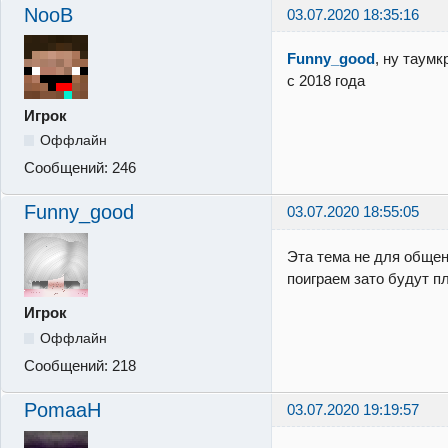
NooB
03.07.2020 18:35:16
Funny_good
, ну таум
с 2018 года
Игрок
Оффлайн
Сообщений:
246
Funny_good
03.07.2020 18:55:05
Эта тема не для общени
поиграем зато будут п
Игрок
Оффлайн
Сообщений:
218
PomaaH
03.07.2020 19:19:57