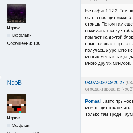
Не нафиг 1.12.2 .Там 
есть,в нее щит можн б
стоишь.Потом там еще 
Игрок
нажимать кнопку чтоб
Оффлайн
прыгает на другой блок
Сообщений:
190
само начинает прыгать,
получаешь урон,это не
многих местах так,когд
много других минусов.
NooB
03.07.2020 09:20:27
(03
отредактировано NooB
PomaaH
, авто прыжок
можно щит отключить. 
Только там вроде Таум
Игрок
Оффлайн