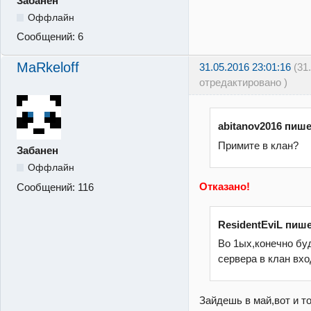
Забанен
Оффлайн
Сообщений:
6
MaRkeloff
31.05.2016 23:01:16
(31
отредактировано )
abitanov2016 пише
Примите в клан?
Забанен
Оффлайн
Отказано!
Сообщений:
116
ResidentEviL пише
Во 1ых,конечно бу
сервера в клан вхо
Зайдешь в май,вот и т