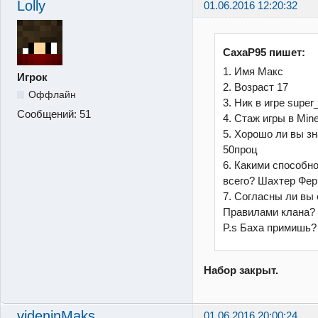
Lolly
01.06.2016 12:20:32
CaxaP95 пишет:
1. Имя Макс
Игрок
2. Возраст 17
Оффлайн
3. Ник в игре supe
Сообщений:
51
4. Стаж игры в Mine
5. Хорошо ли вы зна
50проц
6. Какими способн
всего? Шахтер Фе
7. Согласны ли вы 
Правилами клана?
P.s Баха примишь?
Набор закрыт.
videninMaks
01.06.2016 20:00:24