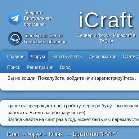
iCraft
Telegram
Виртуальная
приёмная
Сервер и форум Minecraft в
TeamSpeak Server
TAS-IX
Голосовое общение
Главная
Форум
Начать играть
Информация
Статис
Поиск
Регистрация
Вход
Вы не вошли.
Пожалуйста, войдите или зарегистрируйтесь.
igame.uz прекращает свою работу, сервера будут выключен
работать. Всем спасибо за участие)
Заглядывайте на сайт раз в год, может быть мы перезапусти
→
Братство "PVP"
iCraft
→
Форум
→
Кланы