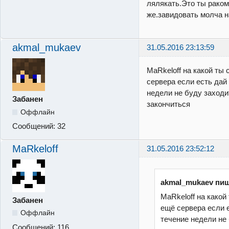
лялякать.Это ты раком
же.завидовать молча н
akmal_mukaev
31.05.2016 23:13:59
MaRkeloff на какой ты
сервера если есть дай
недели не буду заходи
Забанен
закончиться
Оффлайн
Сообщений:
32
MaRkeloff
31.05.2016 23:52:12
akmal_mukaev пиш
MaRkeloff на какой
Забанен
ещё сервера если е
Оффлайн
течение недели не
Сообщений:
116