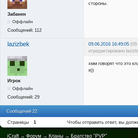
стороны.
Забанен
Оффлайн
Сообщений:
112
lazizbek
09.06.2016 16:49:05
(09
отредактировано lazizb
хмм говорят что это кл
я))
Игрок
Оффлайн
Сообщений:
29
Сообщений 22
Страницы
1
Чтобы отправить ответ, вы дол
iCraft
→
Форум
→
Кланы
→
Братство "PVP"