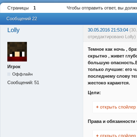
Страницы
1
Чтобы отправить ответ, вы дол
Сообщений 22
Lolly
30.05.2016 21:53:04
(30
отредактировано Lolly)
Темное как ночь , бр
скрытно , живет глубо
большую опасность.В
Игрок
только лучшие: его 
Оффлайн
последнему слову тех
Сообщений:
51
жестоко караются.
Цели:
+
открыть спойлер
Права и обязанности
+
открыть спойлер