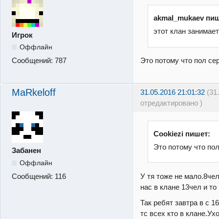
akmal_mukaev пиш
этот клан занимает
Игрок
Оффлайн
Это потому что пол сер
Сообщений:
787
MaRkeloff
31.05.2016 21:01:32
(31
отредактировано )
Cookiezi пишет:
Это потому что пол
Забанен
Оффлайн
У тя тоже не мало.8чел
Сообщений:
116
нас в клане 13чел и то
Так ребят завтра в с 16
тс всех кто в клане.Ух