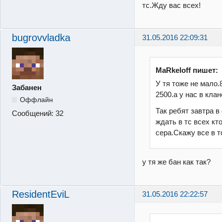
тс.Жду вас всех!
bugrovvladka
31.05.2016 22:09:31
MaRkeloff пишет:
У тя тоже не мало.
Забанен
2500.а у нас в кла
Оффлайн
Так ребят завтра в 
Сообщений:
32
ждать в тс всех кт
сера.Скажу все в т
у тя же бан как так?
ResidentEviL
31.05.2016 22:22:57