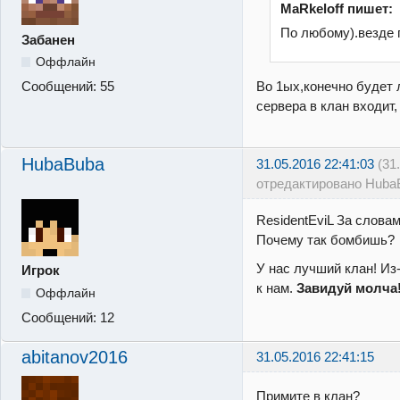
MaRkeloff пишет:
По любому).везде 
Забанен
Оффлайн
Во 1ых,конечно будет
Сообщений:
55
сервера в клан входит,
HubaBuba
31.05.2016 22:41:03
(31
отредактировано Huba
ResidentEviL За слова
Почему так бомбишь?
У нас лучший клан! Из-
Игрок
к нам.
Завидуй молча
Оффлайн
Сообщений:
12
abitanov2016
31.05.2016 22:41:15
Примите в клан?