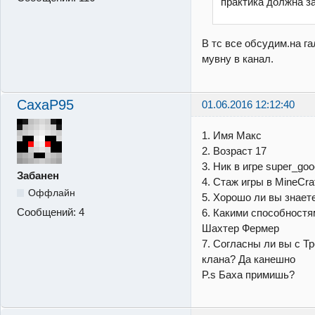
практика должна з
В тс все обсудим.на га
мувну в канал.
CaxaP95
01.06.2016 12:12:40
1. Имя Макс
2. Возраст 17
3. Ник в игре super_go
Забанен
4. Стаж игры в MineCraf
Оффлайн
5. Хорошо ли вы знаете 
Сообщений:
4
6. Какими способностя
Шахтер Фермер
7. Согласны ли вы с Т
клана? Да канешно
P.s Баха примишь?