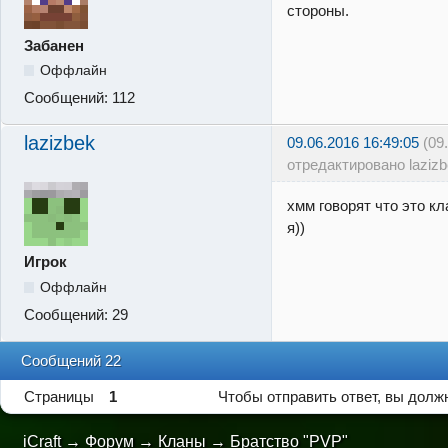
стороны.
Забанен
Оффлайн
Сообщений:
112
lazizbek
09.06.2016 16:49:05
(09
отредактировано lazizb
хмм говорят что это кл
я))
Игрок
Оффлайн
Сообщений:
29
Сообщений 22
Страницы
1
Чтобы отправить ответ, вы дол
iCraft
→
Форум
→
Кланы
→
Братство "PVP"