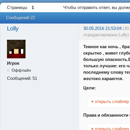
Страницы
1
Чтобы отправить ответ, вы дол
Сообщений 22
Lolly
30.05.2016 21:53:04
(30
отредактировано Lolly)
Темное как ночь , бр
скрытно , живет глубо
большую опасность.В
Игрок
только лучшие: его 
Оффлайн
последнему слову тех
Сообщений:
51
жестоко караются.
Цели:
+
открыть спойлер
Права и обязанности
+
открыть спойлер