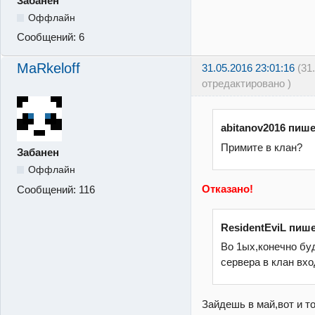
Забанен
Оффлайн
Сообщений:
6
MaRkeloff
31.05.2016 23:01:16
(31
отредактировано )
abitanov2016 пише
Примите в клан?
Забанен
Оффлайн
Отказано!
Сообщений:
116
ResidentEviL пише
Во 1ых,конечно бу
сервера в клан вхо
Зайдешь в май,вот и т