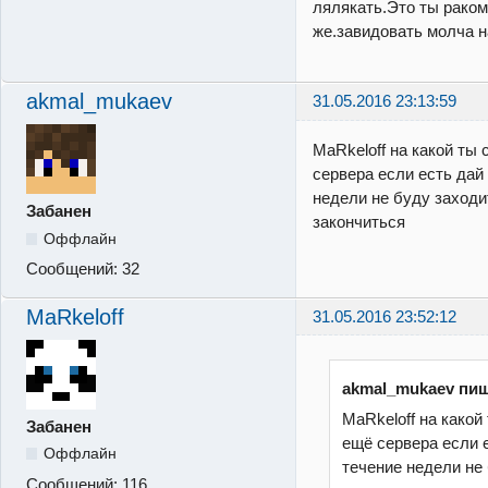
лялякать.Это ты раком
же.завидовать молча н
akmal_mukaev
31.05.2016 23:13:59
MaRkeloff на какой ты
сервера если есть дай
недели не буду заходи
Забанен
закончиться
Оффлайн
Сообщений:
32
MaRkeloff
31.05.2016 23:52:12
akmal_mukaev пиш
MaRkeloff на какой
Забанен
ещё сервера если е
Оффлайн
течение недели не
Сообщений:
116