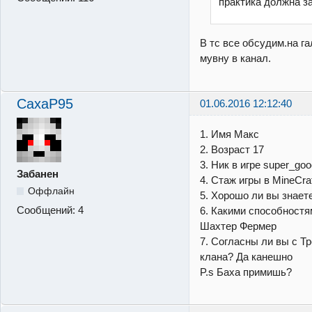
практика должна з
В тс все обсудим.на га
мувну в канал.
CaxaP95
01.06.2016 12:12:40
1. Имя Макс
2. Возраст 17
3. Ник в игре super_go
Забанен
4. Стаж игры в MineCraf
Оффлайн
5. Хорошо ли вы знаете 
Сообщений:
4
6. Какими способностя
Шахтер Фермер
7. Согласны ли вы с Т
клана? Да канешно
P.s Баха примишь?