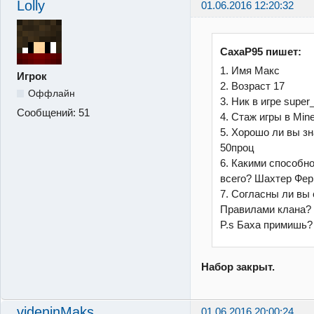
Lolly
01.06.2016 12:20:32
CaxaP95 пишет:
1. Имя Макс
Игрок
2. Возраст 17
Оффлайн
3. Ник в игре supe
Сообщений:
51
4. Стаж игры в Mine
5. Хорошо ли вы зна
50проц
6. Какими способн
всего? Шахтер Фе
7. Согласны ли вы 
Правилами клана?
P.s Баха примишь?
Набор закрыт.
videninMaks
01.06.2016 20:00:24