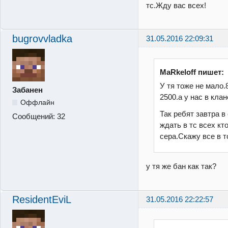
тс.Жду вас всех!
bugrovvladka
31.05.2016 22:09:31
MaRkeloff пишет:
У тя тоже не мало.
Забанен
2500.а у нас в кла
Оффлайн
Так ребят завтра в 
Сообщений:
32
ждать в тс всех кт
сера.Скажу все в т
у тя же бан как так?
ResidentEviL
31.05.2016 22:22:57