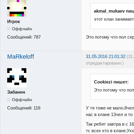
akmal_mukaev пиш
этот клан занимает
Игрок
Оффлайн
Это потому что пол сер
Сообщений:
787
MaRkeloff
31.05.2016 21:01:32
(31
отредактировано )
Cookiezi пишет:
Это потому что пол
Забанен
Оффлайн
У тя тоже не мало.8чел
Сообщений:
116
нас в клане 13чел и то
Так ребят завтра в с 16
тс всех кто в клане.Ух