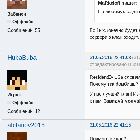
MaRkeloff пишет:
По любому).везде 
Забанен
Оффлайн
Во 1ых,конечно будет
Сообщений:
55
сервера в клан входит,
HubaBuba
31.05.2016 22:41:03
(31
отредактировано Huba
ResidentEviL За слова
Почему так бомбишь?
У нас лучший клан! Из-
Игрок
к нам.
Завидуй молча
Оффлайн
Сообщений:
12
abitanov2016
31.05.2016 22:41:15
Примите в клан?