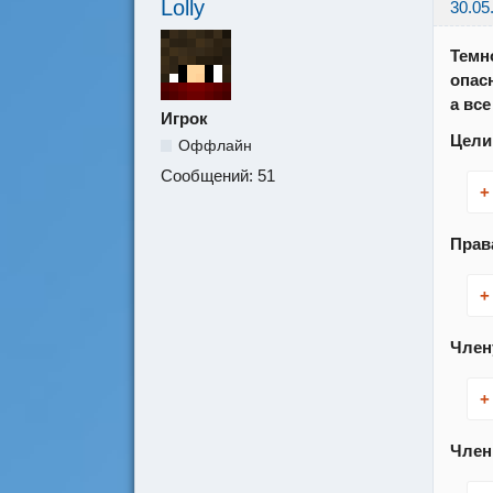
Lolly
30.05
Темно
опас
а вс
Игрок
Цели
Оффлайн
Сообщений:
51
+
Прав
+
Член
+
Член