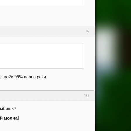
9
, во2х 99% клана раки.
10
бомбишь?
й молча!