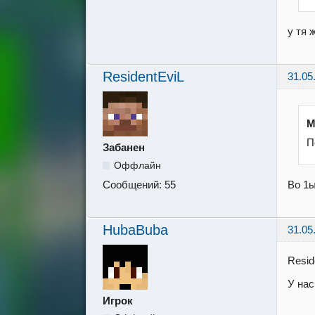
у тя 
ResidentEviL
31.05
M
П
Забанен
Оффлайн
Во 1ы
Сообщений:
55
HubaBuba
31.05
Resid
У нас
Игрок