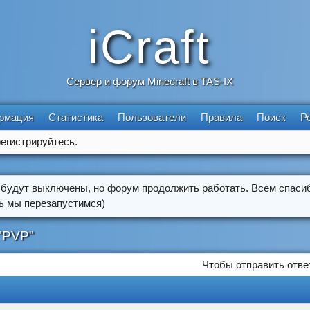
iCraft
Сервер и форум Minecraft в TAS-IX
рмация
Статистика
Пользователи
Правила
Поиск
Р
егистрируйтесь.
 будут выключены, но форум продолжить работать. Всем спасиб
ть мы перезапустимся)
"PVP"
Чтобы отправить отве