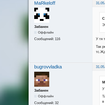
MaRkeloff
31.05
C
Э
Забанен
Оффлайн
У тя 
Сообщений:
116
Так р
тс.Жд
bugrovvladka
31.05
M
У
Забанен
Т
Оффлайн
в
Сообщений:
32