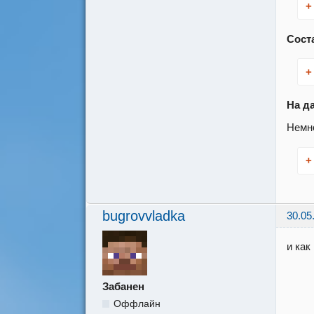
+
Сост
+
На д
Немно
+
bugrovvladka
30.05
и как
Забанен
Оффлайн