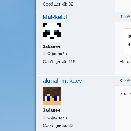
Сообщений:
32
MaRkeloff
31.05
b
и
Забанен
Оффлайн
Не ка
Сообщений:
116
akmal_mukaev
31.05
этот 
Забанен
Оффлайн
Сообщений:
32