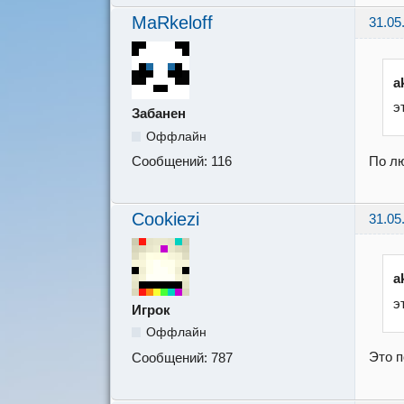
MaRkeloff
31.05
a
э
Забанен
Оффлайн
По лю
Сообщений:
116
Cookiezi
31.05
a
э
Игрок
Оффлайн
Это п
Сообщений:
787