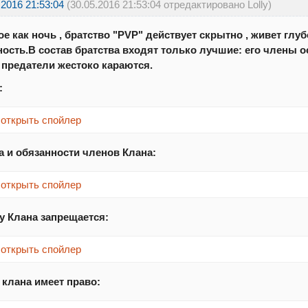
.2016 21:53:04
(30.05.2016 21:53:04 отредактировано Lolly)
е как ночь , братство "PVP" действует скрытно , живет глу
ность.В состав братства входят только лучшие: его члены 
е предатели жестоко караются.
:
открыть спойлер
а и обязанности членов Клана:
открыть спойлер
у Клана запрещается:
открыть спойлер
 клана имеет право: