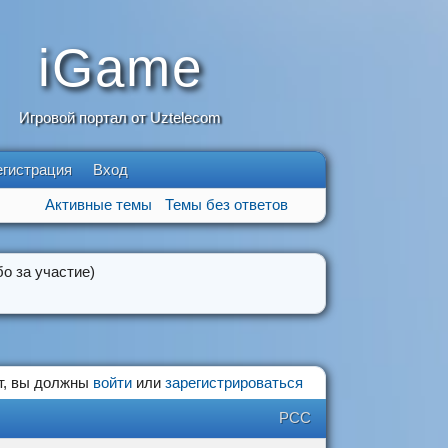
iGame
Игровой портал от Uztelecom
егистрация
Вход
Активные темы
Темы без ответов
о за участие)
т, вы должны
войти
или
зарегистрироваться
РСС