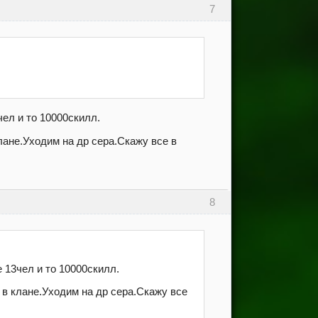
7
чел и то 10000скилл.
 клане.Уходим на др сера.Скажу все в
8
е 13чел и то 10000скилл.
то в клане.Уходим на др сера.Скажу все