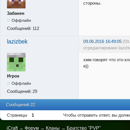
стороны.
Забанен
Оффлайн
Сообщений:
112
lazizbek
09.06.2016 16:49:05
(09
отредактировано lazizb
хмм говорят что это кл
я))
Игрок
Оффлайн
Сообщений:
29
Сообщений 22
Страницы
1
Чтобы отправить ответ, вы дол
iCraft
→
Форум
→
Кланы
→
Братство "PVP"