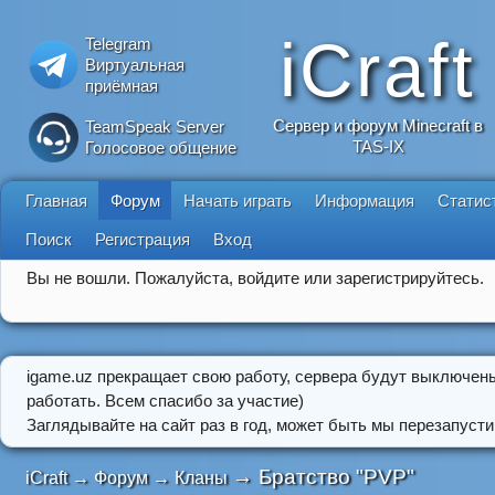
iCraft
Telegram
Виртуальная
приёмная
Сервер и форум Minecraft в
TeamSpeak Server
TAS-IX
Голосовое общение
Главная
Форум
Начать играть
Информация
Статис
Поиск
Регистрация
Вход
Вы не вошли.
Пожалуйста, войдите или зарегистрируйтесь.
igame.uz прекращает свою работу, сервера будут выключен
работать. Всем спасибо за участие)
Заглядывайте на сайт раз в год, может быть мы перезапусти
→
Братство "PVP"
iCraft
→
Форум
→
Кланы