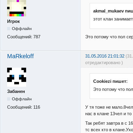
akmal_mukaev пиш
этот клан занимает
Игрок
Оффлайн
Это потому что пол сер
Сообщений:
787
MaRkeloff
31.05.2016 21:01:32
(31
отредактировано )
Cookiezi пишет:
Это потому что пол
Забанен
Оффлайн
У тя тоже не мало.8чел
Сообщений:
116
нас в клане 13чел и то
Так ребят завтра в с 16
тс всех кто в клане.Ух