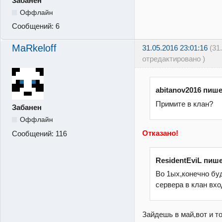
Забанен
Оффлайн
Сообщений:
6
MaRkeloff
31.05.2016 23:01:16
(31
отредактировано )
abitanov2016 пише
Примите в клан?
Забанен
Оффлайн
Отказано!
Сообщений:
116
ResidentEviL пише
Во 1ых,конечно бу
сервера в клан вхо
Зайдешь в май,вот и т