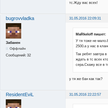
тс.Жду вас всех!
bugrovvladka
31.05.2016 22:09:31
MaRkeloff пишет:
У тя тоже не мало.
Забанен
2500.а у нас в кла
Оффлайн
Так ребят завтра в 
Сообщений:
32
ждать в тс всех кт
сера.Скажу все в т
у тя же бан как так?
ResidentEviL
31.05.2016 22:22:57