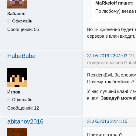
MaRkeloff пишет:
По любому).везде 
Забанен
Оффлайн
Во 1ых,конечно будет
Сообщений:
55
сервера в клан входит,
HubaBuba
31.05.2016 22:41:03
(31
отредактировано Huba
ResidentEviL За слова
Почему так бомбишь?
У нас лучший клан! Из-
Игрок
к нам.
Завидуй молча
Оффлайн
Сообщений:
12
abitanov2016
31.05.2016 22:41:15
Примите в клан?