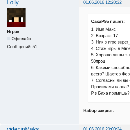
Lolly
01.06.2016 12:20:32
CaxaP95 пишет:
1. Имя Макс
Игрок
2. Возраст 17
Оффлайн
3. Ник в игре supe
Сообщений:
51
4. Стаж игры в Mine
5. Хорошо ли вы зна
50проц
6. Какими способн
всего? Шахтер Фе
7. Согласны ли вы 
Правилами клана?
P.s Баха примишь?
Набор закрыт.
videninMaks
01.06.2016 20:00:24