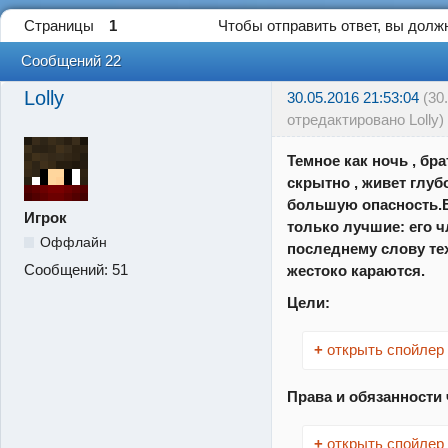
Страницы
1
Чтобы отправить ответ, вы дол
Сообщений 22
Lolly
30.05.2016 21:53:04
(30
отредактировано Lolly)
Темное как ночь , бр
скрытно , живет глубо
большую опасность.В
Игрок
только лучшие: его 
Оффлайн
последнему слову тех
Сообщений:
51
жестоко караются.
Цели:
+
открыть спойлер
Права и обязанности
+
открыть спойлер