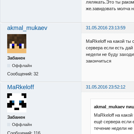
лялякать.Это ты раком
же.завидовать молча н
akmal_mukaev
31.05.2016 23:13:59
MaRkeloff на какой ты
сервера если есть дай
недели не буду заходи
Забанен
закончиться
Оффлайн
Сообщений:
32
MaRkeloff
31.05.2016 23:52:12
akmal_mukaev пиш
MaRkeloff на какой
Забанен
ещё сервера если е
Оффлайн
течение недели не
Сообщений:
116