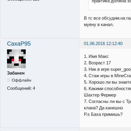
практика должна з
В тс все обсудим.на га
мувну в канал.
CaxaP95
01.06.2016 12:12:40
1. Имя Макс
2. Возраст 17
3. Ник в игре super_go
Забанен
4. Стаж игры в MineCraf
Оффлайн
5. Хорошо ли вы знаете 
Сообщений:
4
6. Какими способностя
Шахтер Фермер
7. Согласны ли вы с Т
клана? Да канешно
P.s Баха примишь?