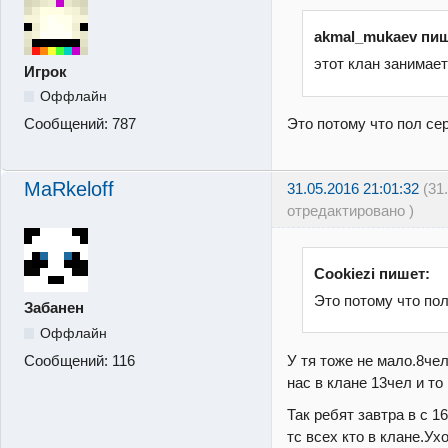
akmal_mukaev пиш
этот клан занимает
Игрок
Оффлайн
Это потому что пол сер
Сообщений:
787
MaRkeloff
31.05.2016 21:01:32
(31
отредактировано )
Cookiezi пишет:
Это потому что пол
Забанен
Оффлайн
У тя тоже не мало.8чел
Сообщений:
116
нас в клане 13чел и то
Так ребят завтра в с 16
тс всех кто в клане.Ух