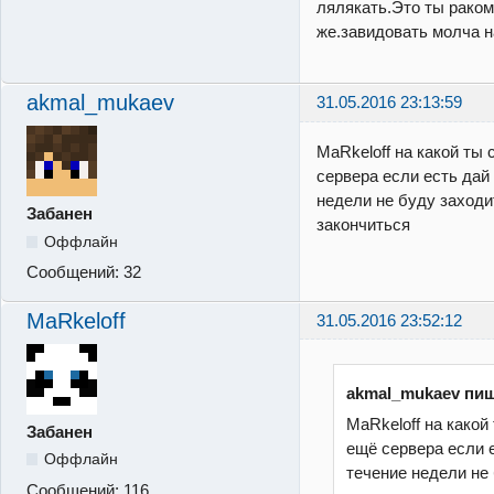
лялякать.Это ты раком
же.завидовать молча н
akmal_mukaev
31.05.2016 23:13:59
MaRkeloff на какой ты
сервера если есть дай
недели не буду заходи
Забанен
закончиться
Оффлайн
Сообщений:
32
MaRkeloff
31.05.2016 23:52:12
akmal_mukaev пиш
MaRkeloff на какой
Забанен
ещё сервера если е
Оффлайн
течение недели не
Сообщений:
116