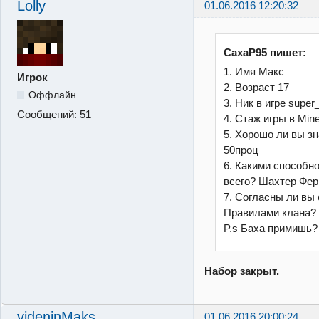
Lolly
01.06.2016 12:20:32
CaxaP95 пишет:
1. Имя Макс
Игрок
2. Возраст 17
Оффлайн
3. Ник в игре supe
Сообщений:
51
4. Стаж игры в Mine
5. Хорошо ли вы зна
50проц
6. Какими способн
всего? Шахтер Фе
7. Согласны ли вы 
Правилами клана?
P.s Баха примишь?
Набор закрыт.
videninMaks
01.06.2016 20:00:24