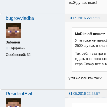
тс.Жду вас всех!
bugrovvladka
31.05.2016 22:09:31
MaRkeloff пишет:
У тя тоже не мало.
Забанен
2500.а у нас в кла
Оффлайн
Так ребят завтра в 
Сообщений:
32
ждать в тс всех кт
сера.Скажу все в т
у тя же бан как так?
ResidentEviL
31.05.2016 22:22:57