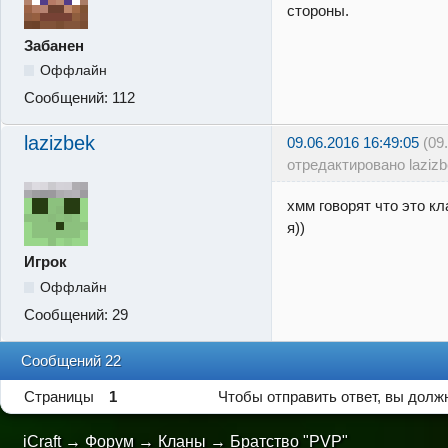
стороны.
Забанен
Оффлайн
Сообщений:
112
lazizbek
09.06.2016 16:49:05
(09
отредактировано lazizb
хмм говорят что это кл
я))
Игрок
Оффлайн
Сообщений:
29
Сообщений 22
Страницы
1
Чтобы отправить ответ, вы дол
iCraft
→
Форум
→
Кланы
→
Братство "PVP"