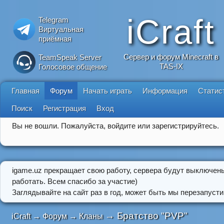
iCraft
Telegram
Виртуальная
приёмная
Сервер и форум Minecraft в
TeamSpeak Server
TAS-IX
Голосовое общение
Главная
Форум
Начать играть
Информация
Статис
Поиск
Регистрация
Вход
Вы не вошли.
Пожалуйста, войдите или зарегистрируйтесь.
igame.uz прекращает свою работу, сервера будут выключен
работать. Всем спасибо за участие)
Заглядывайте на сайт раз в год, может быть мы перезапусти
→
Братство "PVP"
iCraft
→
Форум
→
Кланы