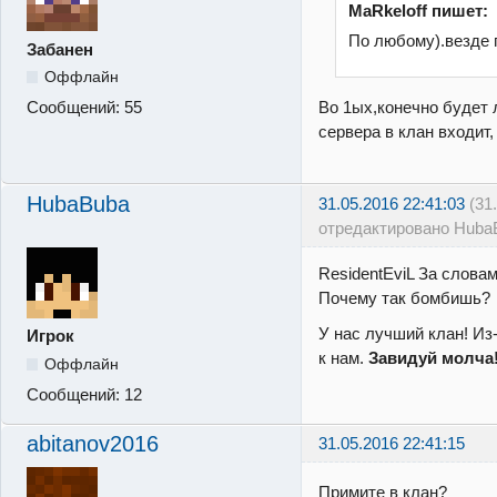
MaRkeloff пишет:
По любому).везде 
Забанен
Оффлайн
Во 1ых,конечно будет
Сообщений:
55
сервера в клан входит,
HubaBuba
31.05.2016 22:41:03
(31
отредактировано Huba
ResidentEviL За слова
Почему так бомбишь?
У нас лучший клан! Из-
Игрок
к нам.
Завидуй молча
Оффлайн
Сообщений:
12
abitanov2016
31.05.2016 22:41:15
Примите в клан?