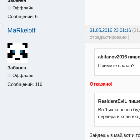
Забанен
Оффлайн
Сообщений:
6
MaRkeloff
31.05.2016 23:01:16
(31
отредактировано )
abitanov2016 пише
Примите в клан?
Забанен
Оффлайн
Отказано!
Сообщений:
116
ResidentEviL пише
Во 1ых,конечно бу
сервера в клан вхо
Зайдешь в май,вот и т