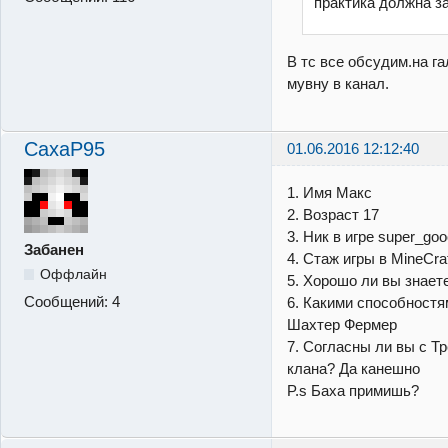
практика должна з
В тс все обсудим.на га
мувну в канал.
CaxaP95
01.06.2016 12:12:40
1. Имя Макс
2. Возраст 17
3. Ник в игре super_go
Забанен
4. Стаж игры в MineCraf
Оффлайн
5. Хорошо ли вы знаете 
Сообщений:
4
6. Какими способностя
Шахтер Фермер
7. Согласны ли вы с Т
клана? Да канешно
P.s Баха примишь?