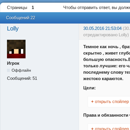
Страницы
1
Чтобы отправить ответ, вы дол
Сообщений 22
Lolly
30.05.2016 21:53:04
(30
отредактировано Lolly)
Темное как ночь , бр
скрытно , живет глубо
большую опасность.В
Игрок
только лучшие: его 
Оффлайн
последнему слову тех
Сообщений:
51
жестоко караются.
Цели:
+
открыть спойлер
Права и обязанности
+
открыть спойлер