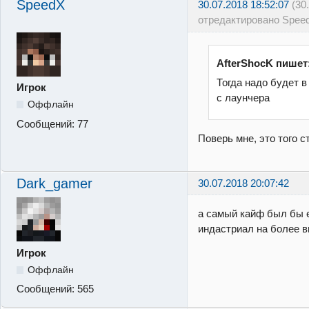
SpeedX
30.07.2018 18:52:07
(30
отредактировано Spee
AfterShocK пишет
Тогда надо будет в
Игрок
с лаунчера
Оффлайн
Сообщений:
77
Поверь мне, это того с
Dark_gamer
30.07.2018 20:07:42
а самый кайф был бы 
индастриал на более 
Игрок
Оффлайн
Сообщений:
565