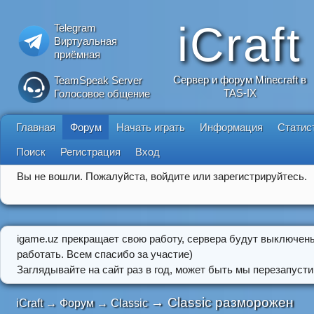
iCraft
Telegram
Виртуальная
приёмная
Сервер и форум Minecraft в
TeamSpeak Server
TAS-IX
Голосовое общение
Главная
Форум
Начать играть
Информация
Статис
Поиск
Регистрация
Вход
Вы не вошли.
Пожалуйста, войдите или зарегистрируйтесь.
igame.uz прекращает свою работу, сервера будут выключен
работать. Всем спасибо за участие)
Заглядывайте на сайт раз в год, может быть мы перезапусти
→
Classic разморожен
iCraft
→
Форум
→
Classic