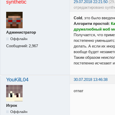
synthetic
29.07.2018 22:21:50
(29
отредактировано synthe
Cold
, это было введен
Алгоритм простой:
К
дружелюбный моб мо
Администратор
Получается, что приме
Оффлайн
постепенно уменьшится
Сообщений:
2,967
делать. А если их иног
вообще будет незамет
Таким образом неиспо
постепенно исчезают и
YouKilL04
30.07.2018 13:46:38
отпат
Игрок
Оффлайн