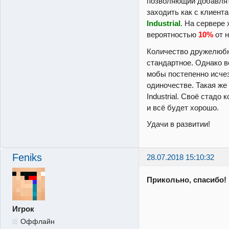
позволяющий добавлят
заходить как с клиент
Industrial
. На сервере
вероятностью
10%
от 
Количество дружелюб
стандартное. Однако 
мобы постепенно исчез
одиночестве. Такая же
Industrial. Своё стадо
и всё будет хорошо.
Удачи в развитии!
Feniks
28.07.2018 15:10:32
Прикольно, спасибо!
Игрок
Оффлайн