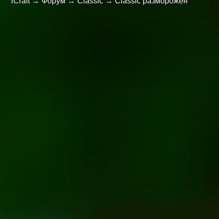
iCraft
→
Форум
→
Classic
→
Classic разморожен