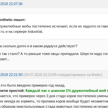
.2018 21:07:36
ynthetic пишет:
ружелюбные мобы постепенно исчезают, если их надолго остави
сть и на сервере Industrial.
а сколько долго и в каком радиусе действует?
 так стало? А то раньше тоже овцы пропадали. Шерсти надо тон
ает...
.2018 22:21:50
(29.07.2018 22:23:59 отредактировано synthetic)
, это было введено примерно год назад.
ритм простой:
Каждый час с шансом 1% дружелюбный моб м
ается, что примерно через 3 дня стадо коров постепенно уменьш
их иногда их кормить, то пропажа коров вообще будет незаметна
 образом неиспользуемые стада животных постепенно исчезают