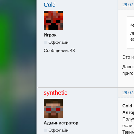
Cold
29.07
s
д
Игрок
е
Оффлайн
Сообщений:
43
Это н
Давно
пригор
synthetic
29.07
Cold
Алго
Получ
Администратор
если 
Оффлайн
Таким