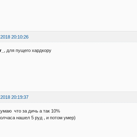
.2018 20:10:26
r_
, для пущего хардкору
.2018 20:19:37
думаю что за дичь а так 10%
полчаса нашел 5 руд , и потом умер)