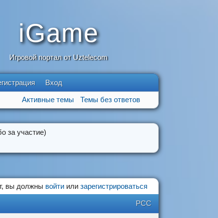
iGame
Игровой портал от Uztelecom
егистрация
Вход
Активные темы
Темы без ответов
о за участие)
т, вы должны
войти
или
зарегистрироваться
РСС