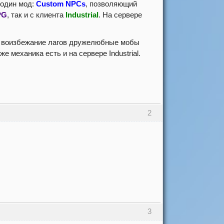
ь один мод:
Custom NPCs
, позволяющий
PG
, так и с клиента
Industrial
. На сервере
 воизбежание лагов дружелюбные мобы
е механика есть и на сервере Industrial.
2
3