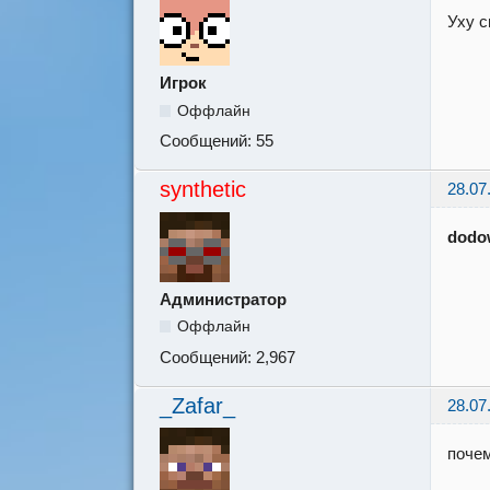
Уху с
Игрок
Оффлайн
Сообщений:
55
synthetic
28.07
dodo
Администратор
Оффлайн
Сообщений:
2,967
_Zafar_
28.07
почем