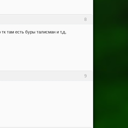
8
тк там есть буры талисман и т,д,
9