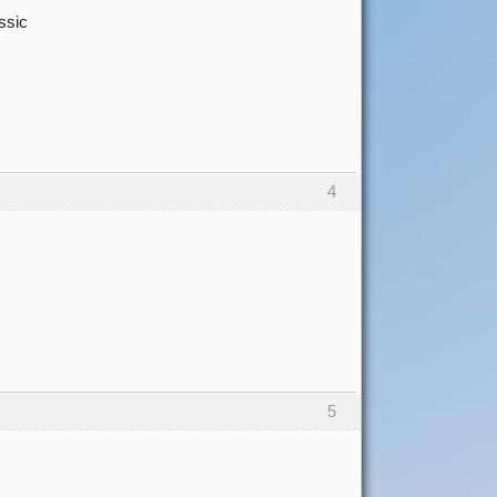
ssic
4
5