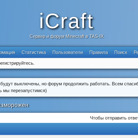
iCraft
Сервер и форум Minecraft в TAS-IX
рмация
Статистика
Пользователи
Правила
Поиск
Р
егистрируйтесь.
 будут выключены, но форум продолжить работать. Всем спасиб
ть мы перезапустимся)
разморожен
Чтобы отправить отве