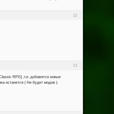
12
13
assic RPG] ,т.е. добавятся новые
ка останется ( Не будет модов ).