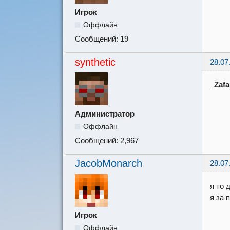
Игрок
Оффлайн
Сообщений:
19
synthetic
28.07
_Zafa
Администратор
Оффлайн
Сообщений:
2,967
JacobMonarch
28.07
я то 
я за 
Игрок
Оффлайн