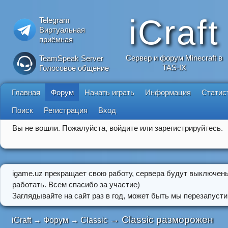
iCraft
Telegram
Виртуальная
приёмная
Сервер и форум Minecraft в
TeamSpeak Server
TAS-IX
Голосовое общение
Главная
Форум
Начать играть
Информация
Статис
Поиск
Регистрация
Вход
Вы не вошли.
Пожалуйста, войдите или зарегистрируйтесь.
igame.uz прекращает свою работу, сервера будут выключен
работать. Всем спасибо за участие)
Заглядывайте на сайт раз в год, может быть мы перезапусти
→
Classic разморожен
iCraft
→
Форум
→
Classic