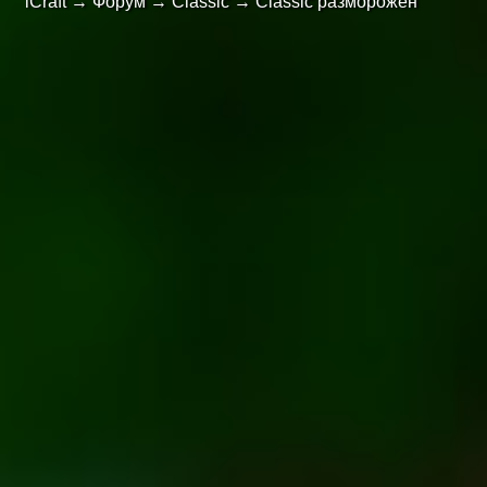
iCraft
→
Форум
→
Classic
→
Classic разморожен