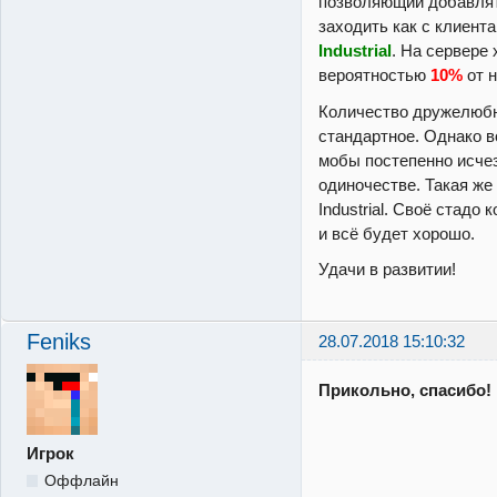
позволяющий добавлят
заходить как с клиент
Industrial
. На сервере
вероятностью
10%
от 
Количество дружелюб
стандартное. Однако 
мобы постепенно исчез
одиночестве. Такая же
Industrial. Своё стадо
и всё будет хорошо.
Удачи в развитии!
Feniks
28.07.2018 15:10:32
Прикольно, спасибо!
Игрок
Оффлайн