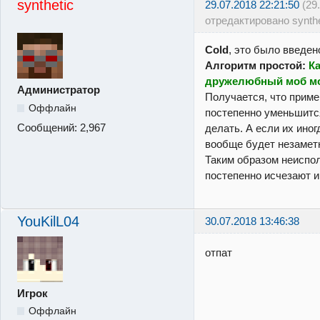
synthetic
29.07.2018 22:21:50
(29
отредактировано synthe
Cold
, это было введен
Алгоритм простой:
К
дружелюбный моб мо
Администратор
Получается, что приме
Оффлайн
постепенно уменьшится
Сообщений:
2,967
делать. А если их иног
вообще будет незамет
Таким образом неиспо
постепенно исчезают и
YouKilL04
30.07.2018 13:46:38
отпат
Игрок
Оффлайн