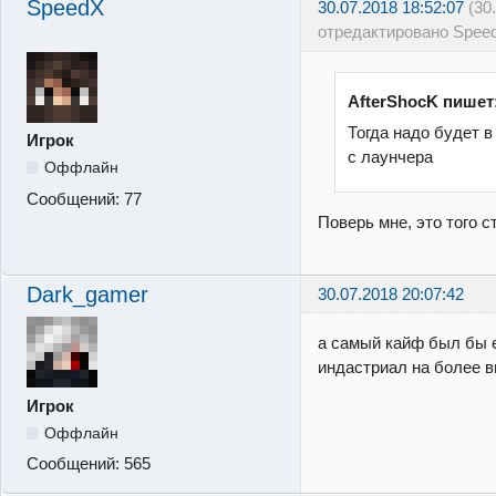
SpeedX
30.07.2018 18:52:07
(30
отредактировано Spee
AfterShocK пишет
Тогда надо будет в
Игрок
с лаунчера
Оффлайн
Сообщений:
77
Поверь мне, это того с
Dark_gamer
30.07.2018 20:07:42
а самый кайф был бы 
индастриал на более 
Игрок
Оффлайн
Сообщений:
565