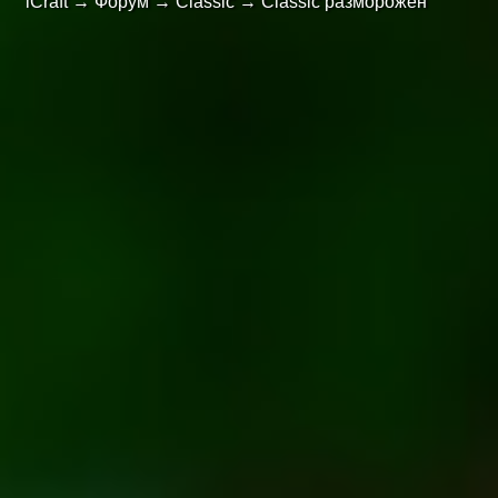
iCraft
→
Форум
→
Classic
→
Classic разморожен