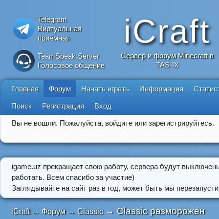
iCraft
Telegram
Виртуальная
приёмная
Сервер и форум Minecraft в
TeamSpeak Server
TAS-IX
Голосовое общение
Главная
Форум
Начать играть
Информация
Статис
Поиск
Регистрация
Вход
Вы не вошли.
Пожалуйста, войдите или зарегистрируйтесь.
igame.uz прекращает свою работу, сервера будут выключен
работать. Всем спасибо за участие)
Заглядывайте на сайт раз в год, может быть мы перезапусти
→
Classic разморожен
iCraft
→
Форум
→
Classic