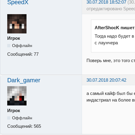
SpeedX
30.07.2018 18:52:07
(30
отредактировано Spee
AfterShocK пишет
Тогда надо будет в
Игрок
с лаунчера
Оффлайн
Сообщений:
77
Поверь мне, это того с
Dark_gamer
30.07.2018 20:07:42
а самый кайф был бы 
индастриал на более 
Игрок
Оффлайн
Сообщений:
565