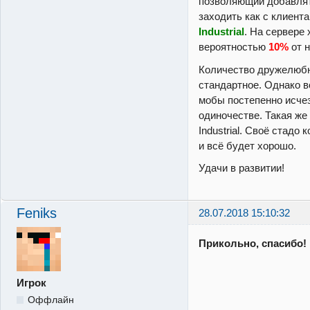
позволяющий добавлят
заходить как с клиент
Industrial
. На сервере
вероятностью
10%
от 
Количество дружелюб
стандартное. Однако 
мобы постепенно исчез
одиночестве. Такая же
Industrial. Своё стадо
и всё будет хорошо.
Удачи в развитии!
Feniks
28.07.2018 15:10:32
Прикольно, спасибо!
Игрок
Оффлайн