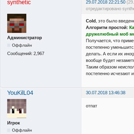
synthetic
29.07.2018 22:21:50
(29
отредактировано synthe
Cold
, это было введен
Алгоритм простой:
К
дружелюбный моб мо
Администратор
Получается, что приме
Оффлайн
постепенно уменьшится
Сообщений:
2,967
делать. А если их иног
вообще будет незамет
Таким образом неиспо
постепенно исчезают и
YouKilL04
30.07.2018 13:46:38
отпат
Игрок
Оффлайн