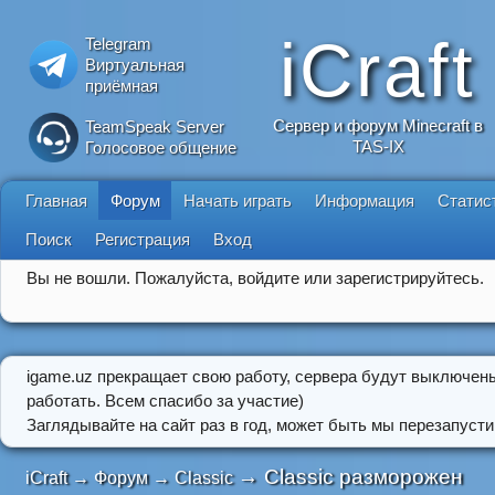
iCraft
Telegram
Виртуальная
приёмная
Сервер и форум Minecraft в
TeamSpeak Server
TAS-IX
Голосовое общение
Главная
Форум
Начать играть
Информация
Статис
Поиск
Регистрация
Вход
Вы не вошли.
Пожалуйста, войдите или зарегистрируйтесь.
igame.uz прекращает свою работу, сервера будут выключен
работать. Всем спасибо за участие)
Заглядывайте на сайт раз в год, может быть мы перезапусти
→
Classic разморожен
iCraft
→
Форум
→
Classic