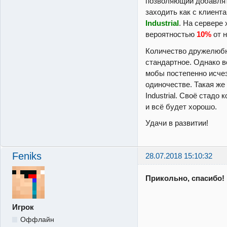
позволяющий добавлят
заходить как с клиент
Industrial
. На сервере
вероятностью
10%
от 
Количество дружелюб
стандартное. Однако 
мобы постепенно исчез
одиночестве. Такая же
Industrial. Своё стадо
и всё будет хорошо.
Удачи в развитии!
Feniks
28.07.2018 15:10:32
Прикольно, спасибо!
Игрок
Оффлайн