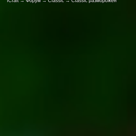
iCraft
→
Форум
→
Classic
→
Classic разморожен