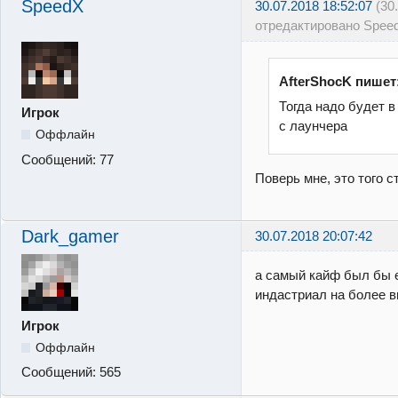
SpeedX
30.07.2018 18:52:07
(30
отредактировано Spee
AfterShocK пишет
Тогда надо будет в
Игрок
с лаунчера
Оффлайн
Сообщений:
77
Поверь мне, это того с
Dark_gamer
30.07.2018 20:07:42
а самый кайф был бы 
индастриал на более 
Игрок
Оффлайн
Сообщений:
565