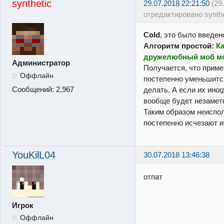
synthetic
29.07.2018 22:21:50
(29
отредактировано synthe
Cold
, это было введен
Алгоритм простой:
К
дружелюбный моб мо
Администратор
Получается, что приме
Оффлайн
постепенно уменьшится
Сообщений:
2,967
делать. А если их иног
вообще будет незамет
Таким образом неиспо
постепенно исчезают и
YouKilL04
30.07.2018 13:46:38
отпат
Игрок
Оффлайн