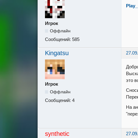
Play
Игрок
Оффлайн
Сообщений:
585
Kingatsu
27.09
Добро
Выска
это в
Игрок
Сноси
Оффлайн
Перек
Сообщений:
4
На ан
"пере
synthetic
27.09