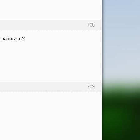
708
е работают?
709