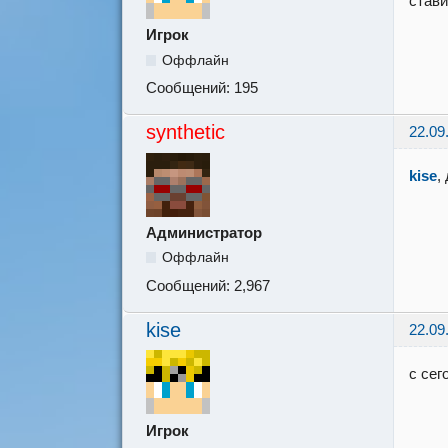
стави
Игрок
Оффлайн
Сообщений:
195
synthetic
22.09
kise
,
Администратор
Оффлайн
Сообщений:
2,967
kise
22.09
с сег
Игрок