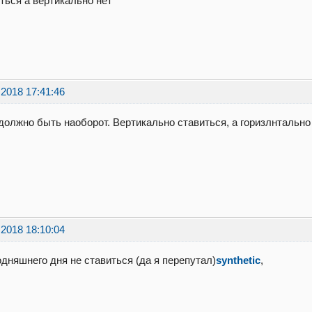
ться а вертикально нет
.2018 17:41:46
 должно быть наоборот. Вертикально ставиться, а горизлнтально
.2018 18:10:04
одняшнего дня не ставиться (да я перепутал)
synthetic
,