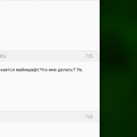
iS)
715
скается майнкрафт.Что мне делать? Ув.
716