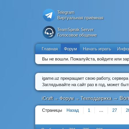
Telegram
Виртуальная приёмная
TeamSpeak Server
Голосовое общение
Главная
Форум
Начать играть
Инфо
Вы не вошли.
Пожалуйста, войдите или зар
igame.uz прекращает свою работу, сервера
Заглядывайте на сайт раз в год, может бы
→
Воп
iCraft
→
Форум
→
Техподдержка
Страницы
Назад
1
…
27
2