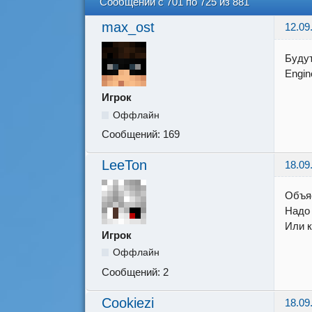
Сообщений с 701 по 725 из 881
max_ost
12.09
Будут
Engin
Игрок
Оффлайн
Сообщений:
169
LeeTon
18.09
Объяс
Надо
Или к
Игрок
Оффлайн
Сообщений:
2
Cookiezi
18.09