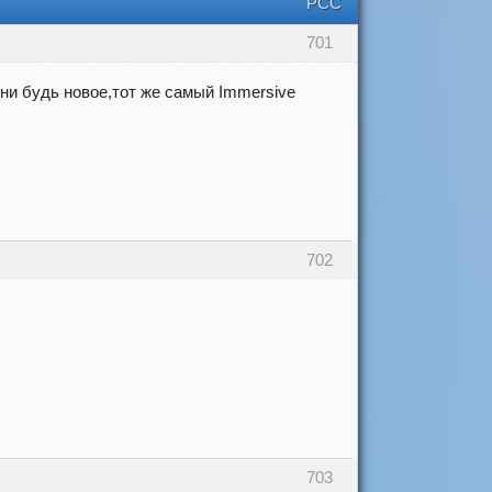
РСС
701
ни будь новое,тот же самый Immersive
702
703