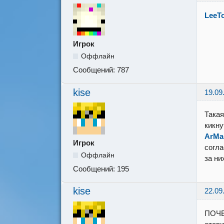
LeeT
Игрок
Оффлайн
Сообщений:
787
kise
19.09
Такая
кикну
ArM
Игрок
согла
Оффлайн
за ни
Сообщений:
195
kise
22.09
ПОЧЕМ