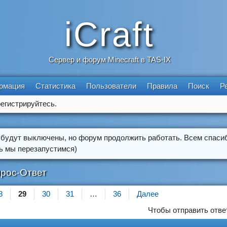
iCraft
Сервер и форум Minecraft в TAS-IX
рмация
Статистика
Пользователи
Правила
Поиск
Р
егистрируйтесь.
 будут выключены, но форум продолжить работать. Всем спасиб
ть мы перезапустимся)
рос-Ответ
8
29
30
31
…
36
Далее
Чтобы отправить отве