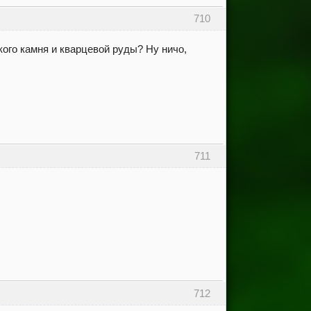
710
ского камня и кварцевой руды? Ну ничо,
711
712