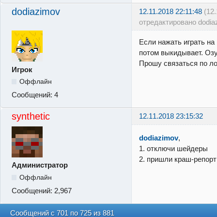
dodiazimov
12.11.2018 22:11:48
(12
отредактировано dodia
Если нажать играть на
потом выкидывает. Озу
Прошу связаться по ло
Игрок
Оффлайн
Сообщений:
4
synthetic
12.11.2018 23:15:32
dodiazimov
,
1. отключи шейдеры
2. пришли краш-репор
Администратор
Оффлайн
Сообщений:
2,967
Сообщений с 701 по 725 из 881