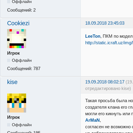
Оффлайн
Сообщений:
2
Cookiezi
18.09.2018 23:45:03
LeeTon
, ПКМ по модел
http://static.icraft.uz/im
Игрок
Оффлайн
Сообщений:
787
kise
19.09.2018 08:02:17
(19
отредактировано kise)
Такая просьба была но
создателя клана его гл
могли его кикнуть или 
Игрок
ArMaN
,
Оффлайн
согласен не возможно 
Сообщений:
195