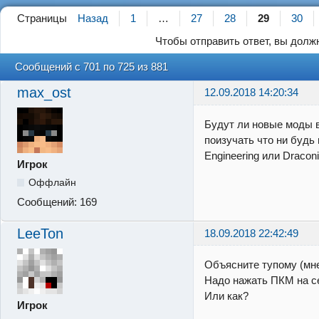
Страницы
Назад
1
…
27
28
29
30
Чтобы отправить ответ, вы дол
Сообщений с 701 по 725 из 881
max_ost
12.09.2018 14:20:34
Будут ли новые моды 
поизучать что ни будь
Engineering или Draconi
Игрок
Оффлайн
Сообщений:
169
LeeTon
18.09.2018 22:42:49
Объясните тупому (мне
Надо нажать ПКМ на с
Или как?
Игрок