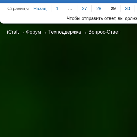
Страницы
Назад
1
…
27
28
29
30
Чтобы отправить ответ, вы дол
iCraft
→
Форум
→
Техподдержка
→
Вопрос-Ответ