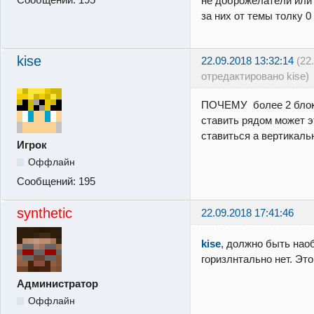
не доброжелатели или 
за них от темы толку 0
kise
22.09.2018 13:32:14
(22
отредактировано kise)
ПОЧЕМУ более 2 блок
ставить рядом может э
ставиться а вертикаль
Игрок
Оффлайн
Сообщений:
195
synthetic
22.09.2018 17:41:46
kise
, должно быть наоб
горизлнтально нет. Эт
Администратор
Оффлайн