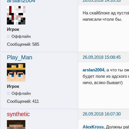
arslan2004
26.09.2018 14:39:33
На скайблоке ад пустой
написали чтоле бы.
Игрок
Оффлайн
Сообщений:
585
Play_Man
26.09.2018 15:08:45
arslan2004
, а что ты о
будет поле из адского
ничо, всяко бывает)
Игрок
Оффлайн
Сообщений:
411
synthetic
26.09.2018 16:07:30
AlexKross
, Должны ра