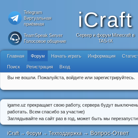
iCraft
Telegram
Виртуальная
приёмная
Сервер и форум Minecraft в
TeamSpeak Server
TAS-IX
Голосовое общение
Главная
Форум
Начать играть
Информация
Статис
Поиск
Регистрация
Вход
Вы не вошли.
Пожалуйста, войдите или зарегистрируйтесь.
igame.uz прекращает свою работу, сервера будут выключен
работать. Всем спасибо за участие)
Заглядывайте на сайт раз в год, может быть мы перезапусти
→
Вопрос-Ответ
iCraft
→
Форум
→
Техподдержка