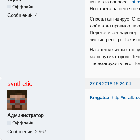
как в это вопросе -
http
Оффлайн
Но ответа на него я не
Сообщений:
4
Сносил антивирус. Сн
добавлял правило на о
Перекачивал лаунчер. 
чистил реестр. Такая 
На англоязычных фору
маршрутизатором. Леч
"перезагрузить" его. То
synthetic
27.09.2018 15:24:04
Kingatsu
,
http://icraft
Администратор
Оффлайн
Сообщений:
2,967