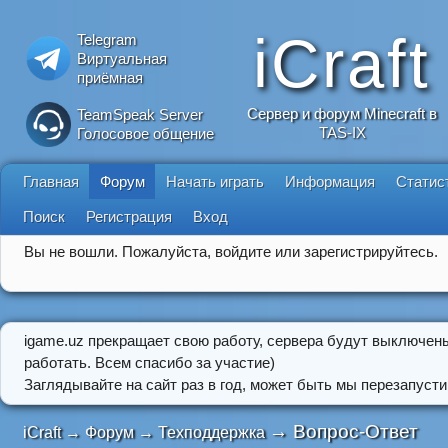
iCraft
Telegram
Виртуальная
приёмная
Сервер и форум Minecraft в
TeamSpeak Server
TAS-IX
Голосовое общение
Главная
Форум
Начать играть
Информация
Статис
Поиск
Регистрация
Вход
Вы не вошли.
Пожалуйста, войдите или зарегистрируйтесь.
igame.uz прекращает свою работу, сервера будут выключен
работать. Всем спасибо за участие)
Заглядывайте на сайт раз в год, может быть мы перезапусти
→
Вопрос-Ответ
iCraft
→
Форум
→
Техподдержка