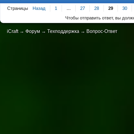
Страницы
Назад
1
…
27
28
29
30
Чтобы отправить ответ, вы дол
iCraft
→
Форум
→
Техподдержка
→
Вопрос-Ответ