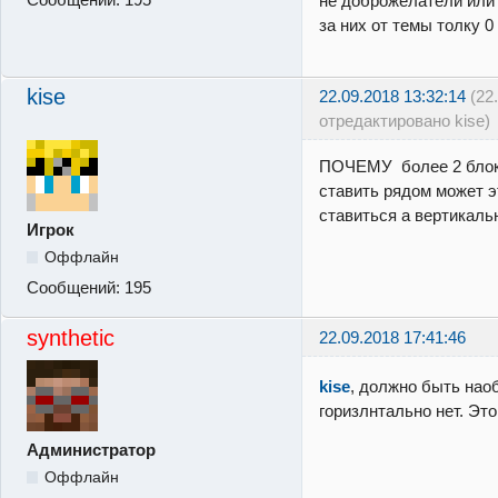
не доброжелатели или 
за них от темы толку 0
kise
22.09.2018 13:32:14
(22
отредактировано kise)
ПОЧЕМУ более 2 блок
ставить рядом может э
ставиться а вертикаль
Игрок
Оффлайн
Сообщений:
195
synthetic
22.09.2018 17:41:46
kise
, должно быть наоб
горизлнтально нет. Эт
Администратор
Оффлайн