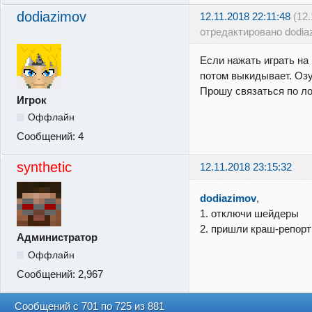
dodiazimov
12.11.2018 22:11:48
(12
отредактировано dodia
Если нажать играть на
потом выкидывает. Озу
Прошу связаться по ло
Игрок
Оффлайн
Сообщений:
4
synthetic
12.11.2018 23:15:32
dodiazimov
,
1. отключи шейдеры
2. пришли краш-репор
Администратор
Оффлайн
Сообщений:
2,967
Сообщений с 701 по 725 из 881