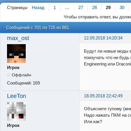
Страницы
Назад
1
…
27
28
29
30
Чтобы отправить ответ, вы дол
Сообщений с 701 по 725 из 881
max_ost
12.09.2018 14:20:34
Будут ли новые моды 
поизучать что ни будь
Engineering или Draconi
Игрок
Оффлайн
Сообщений:
169
LeeTon
18.09.2018 22:42:49
Объясните тупому (мне
Надо нажать ПКМ на с
Или как?
Игрок