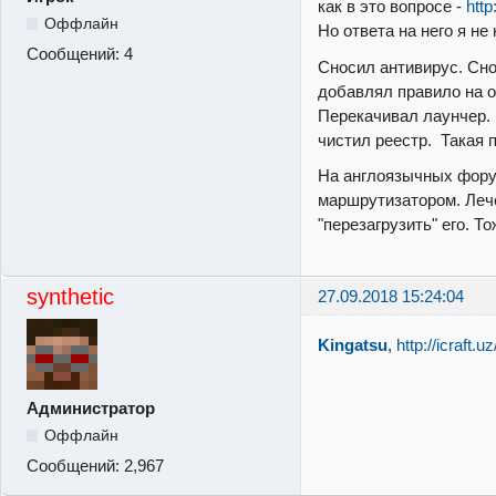
как в это вопросе -
http
Оффлайн
Но ответа на него я не
Сообщений:
4
Сносил антивирус. Сн
добавлял правило на о
Перекачивал лаунчер. 
чистил реестр. Такая 
На англоязычных фору
маршрутизатором. Леч
"перезагрузить" его. То
synthetic
27.09.2018 15:24:04
Kingatsu
,
http://icraft
Администратор
Оффлайн
Сообщений:
2,967