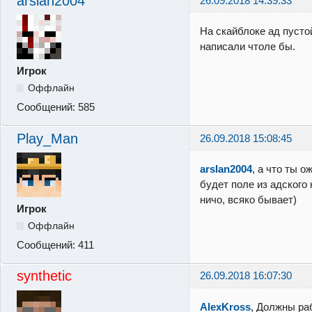
arslan2004
26.09.2018 14:39:33
На скайблоке ад пустой
написали чтоле бы.
Игрок
Оффлайн
Сообщений:
585
Play_Man
26.09.2018 15:08:45
arslan2004
, а что ты о
будет поле из адского
ничо, всяко бывает)
Игрок
Оффлайн
Сообщений:
411
synthetic
26.09.2018 16:07:30
AlexKross
, Должны ра