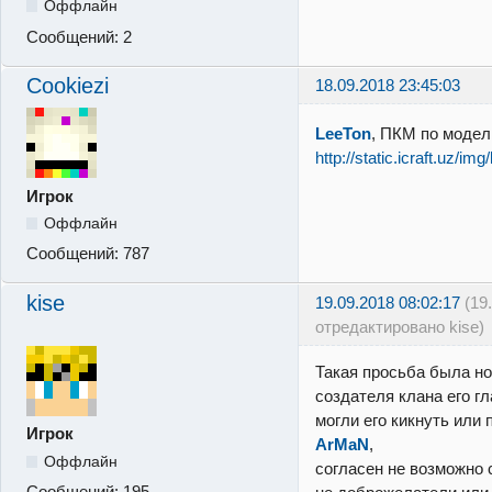
Оффлайн
Сообщений:
2
Cookiezi
18.09.2018 23:45:03
LeeTon
, ПКМ по модел
http://static.icraft.uz/im
Игрок
Оффлайн
Сообщений:
787
kise
19.09.2018 08:02:17
(19
отредактировано kise)
Такая просьба была но
создателя клана его гл
могли его кикнуть или 
Игрок
ArMaN
,
Оффлайн
согласен не возможно 
Сообщений:
195