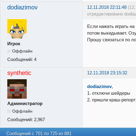
dodiazimov
12.11.2018 22:11:48
(12
отредактировано dodia
Если нажать играть на
потом выкидывает. Озу
Прошу связаться по ло
Игрок
Оффлайн
Сообщений:
4
synthetic
12.11.2018 23:15:32
dodiazimov
,
1. отключи шейдеры
2. пришли краш-репор
Администратор
Оффлайн
Сообщений:
2,967
Сообщений с 701 по 725 из 881