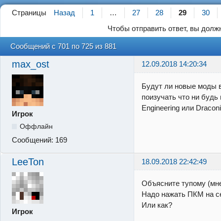
Страницы
Назад
1
…
27
28
29
30
Чтобы отправить ответ, вы дол
Сообщений с 701 по 725 из 881
max_ost
12.09.2018 14:20:34
Будут ли новые моды 
поизучать что ни будь
Engineering или Draconi
Игрок
Оффлайн
Сообщений:
169
LeeTon
18.09.2018 22:42:49
Объясните тупому (мне
Надо нажать ПКМ на с
Или как?
Игрок