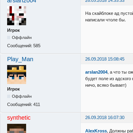
arslan2004
26.09.2018 14:39:33
На скайблоке ад пустой
написали чтоле бы.
Игрок
Оффлайн
Сообщений:
585
Play_Man
26.09.2018 15:08:45
arslan2004
, а что ты о
будет поле из адского
ничо, всяко бывает)
Игрок
Оффлайн
Сообщений:
411
synthetic
26.09.2018 16:07:30
AlexKross
, Должны ра