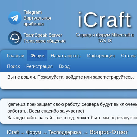
iCraft
Telegram
Виртуальная
приёмная
Сервер и форум Minecraft в
TeamSpeak Server
TAS-IX
Голосовое общение
Главная
Форум
Начать играть
Информация
Статис
Поиск
Регистрация
Вход
Вы не вошли.
Пожалуйста, войдите или зарегистрируйтесь.
igame.uz прекращает свою работу, сервера будут выключен
работать. Всем спасибо за участие)
Заглядывайте на сайт раз в год, может быть мы перезапусти
→
Вопрос-Ответ
iCraft
→
Форум
→
Техподдержка