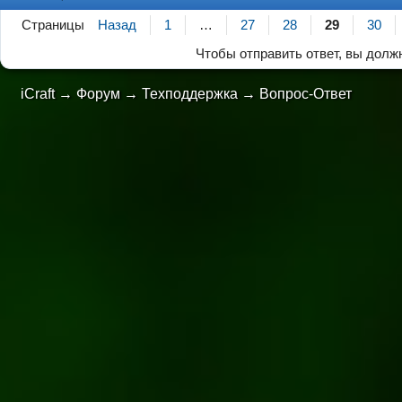
Страницы
Назад
1
…
27
28
29
30
Чтобы отправить ответ, вы дол
iCraft
→
Форум
→
Техподдержка
→
Вопрос-Ответ