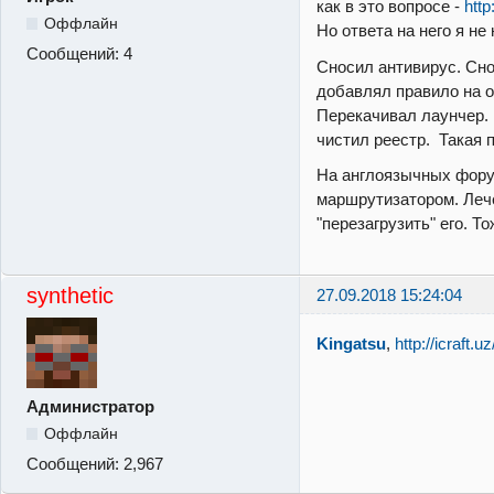
как в это вопросе -
http
Оффлайн
Но ответа на него я не
Сообщений:
4
Сносил антивирус. Сн
добавлял правило на о
Перекачивал лаунчер. 
чистил реестр. Такая 
На англоязычных фору
маршрутизатором. Леч
"перезагрузить" его. То
synthetic
27.09.2018 15:24:04
Kingatsu
,
http://icraft
Администратор
Оффлайн
Сообщений:
2,967