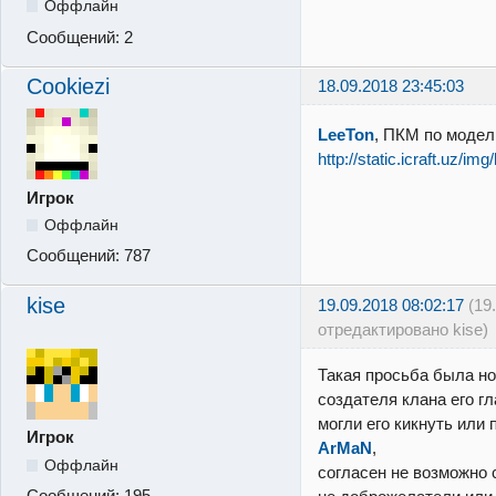
Оффлайн
Сообщений:
2
Cookiezi
18.09.2018 23:45:03
LeeTon
, ПКМ по модел
http://static.icraft.uz/im
Игрок
Оффлайн
Сообщений:
787
kise
19.09.2018 08:02:17
(19
отредактировано kise)
Такая просьба была но
создателя клана его гл
могли его кикнуть или 
Игрок
ArMaN
,
Оффлайн
согласен не возможно 
Сообщений:
195