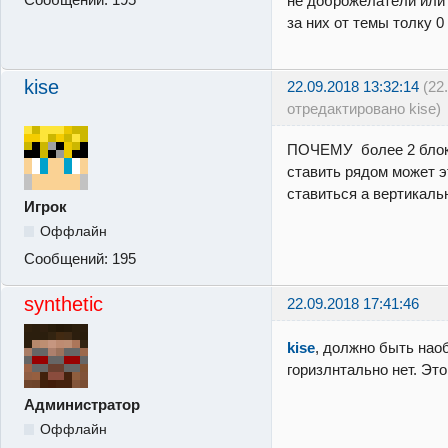
не доброжелатели или 
за них от темы толку 0
kise
22.09.2018 13:32:14
(22
отредактировано kise)
ПОЧЕМУ более 2 блок
ставить рядом может э
ставиться а вертикаль
Игрок
Оффлайн
Сообщений:
195
synthetic
22.09.2018 17:41:46
kise
, должно быть наоб
горизлнтально нет. Эт
Администратор
Оффлайн