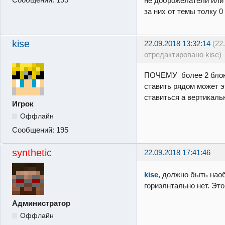
не доброжелатели или 
за них от темы толку 0
kise
22.09.2018 13:32:14
(22
отредактировано kise)
ПОЧЕМУ более 2 блок
ставить рядом может э
ставиться а вертикаль
Игрок
Оффлайн
Сообщений:
195
synthetic
22.09.2018 17:41:46
kise
, должно быть наоб
горизлнтально нет. Эт
Администратор
Оффлайн