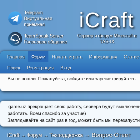
iCraft
Telegram
Виртуальная
приёмная
Сервер и форум Minecraft в
TeamSpeak Server
TAS-IX
Голосовое общение
Главная
Форум
Начать играть
Информация
Статис
Поиск
Регистрация
Вход
Вы не вошли.
Пожалуйста, войдите или зарегистрируйтесь.
igame.uz прекращает свою работу, сервера будут выключен
работать. Всем спасибо за участие)
Заглядывайте на сайт раз в год, может быть мы перезапусти
→
Вопрос-Ответ
iCraft
→
Форум
→
Техподдержка