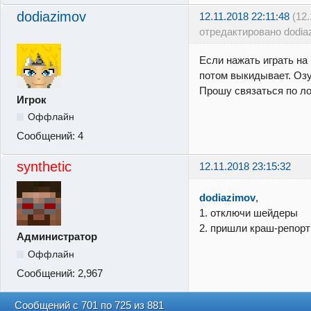
dodiazimov
12.11.2018 22:11:48
(12
отредактировано dodia
Если нажать играть на
потом выкидывает. Озу
Прошу связаться по ло
Игрок
Оффлайн
Сообщений:
4
synthetic
12.11.2018 23:15:32
dodiazimov
,
1. отключи шейдеры
2. пришли краш-репор
Администратор
Оффлайн
Сообщений:
2,967
Сообщений с 701 по 725 из 881