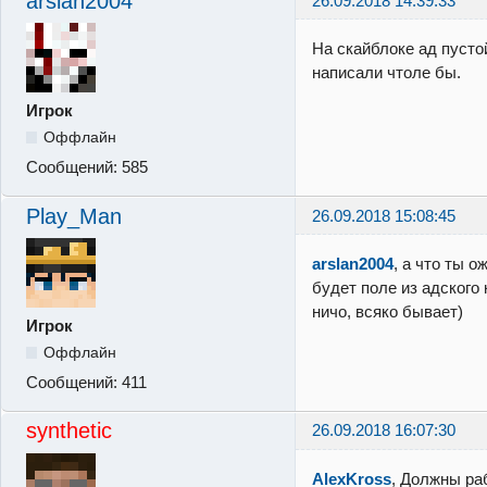
arslan2004
26.09.2018 14:39:33
На скайблоке ад пустой
написали чтоле бы.
Игрок
Оффлайн
Сообщений:
585
Play_Man
26.09.2018 15:08:45
arslan2004
, а что ты о
будет поле из адского
ничо, всяко бывает)
Игрок
Оффлайн
Сообщений:
411
synthetic
26.09.2018 16:07:30
AlexKross
, Должны ра