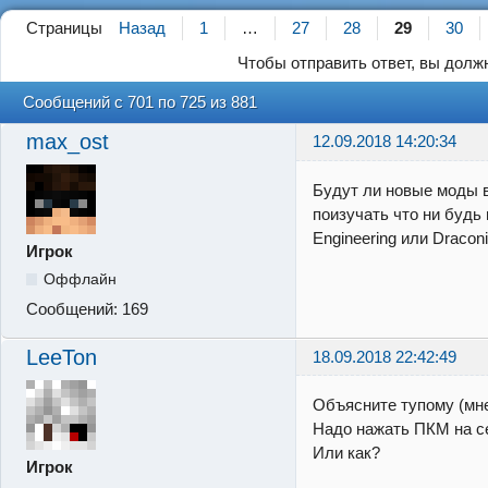
Страницы
Назад
1
…
27
28
29
30
Чтобы отправить ответ, вы дол
Сообщений с 701 по 725 из 881
max_ost
12.09.2018 14:20:34
Будут ли новые моды 
поизучать что ни будь
Engineering или Draconi
Игрок
Оффлайн
Сообщений:
169
LeeTon
18.09.2018 22:42:49
Объясните тупому (мне
Надо нажать ПКМ на с
Или как?
Игрок