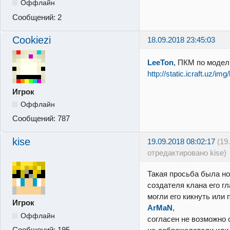
Оффлайн
Сообщений:
2
Cookiezi
18.09.2018 23:45:03
LeeTon
, ПКМ по модел
http://static.icraft.uz/im
Игрок
Оффлайн
Сообщений:
787
kise
19.09.2018 08:02:17
(19
отредактировано kise)
Такая просьба была но
создателя клана его гл
могли его кикнуть или 
Игрок
ArMaN
,
Оффлайн
согласен не возможно 
Сообщений:
195