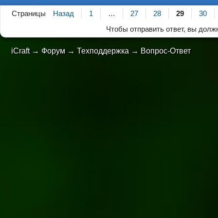
Страницы
Назад
1
…
27
28
29
30
Чтобы отправить ответ, вы дол
iCraft
→
Форум
→
Техподдержка
→
Вопрос-Ответ