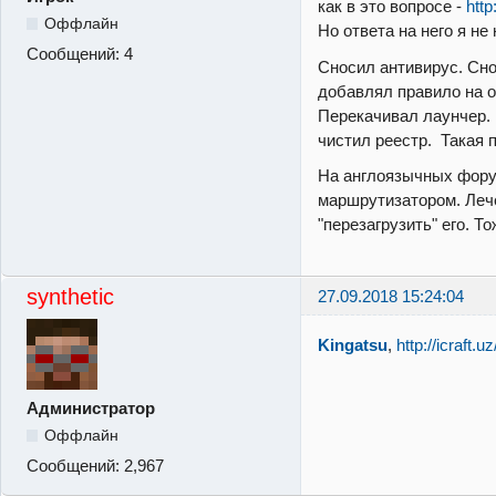
как в это вопросе -
http
Оффлайн
Но ответа на него я не
Сообщений:
4
Сносил антивирус. Сн
добавлял правило на о
Перекачивал лаунчер. 
чистил реестр. Такая 
На англоязычных фору
маршрутизатором. Леч
"перезагрузить" его. То
synthetic
27.09.2018 15:24:04
Kingatsu
,
http://icraft
Администратор
Оффлайн
Сообщений:
2,967